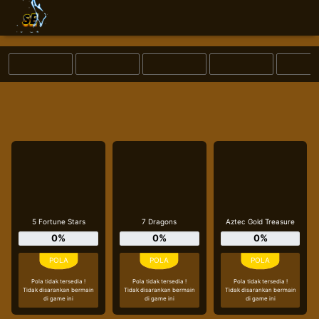
RTP Nextspin Slots
5 Fortune Stars
7 Dragons
Aztec Gold Treasure
0%
0%
0%
Pola tidak tersedia !
Pola tidak tersedia !
Pola tidak tersedia !
Tidak disarankan bermain
Tidak disarankan bermain
Tidak disarankan bermain
di game ini
di game ini
di game ini